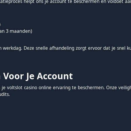
ficatieproces helpt ons je account te beschermen en voldoet aa
)
dan 3 maanden)
werkdag. Deze snelle afhandeling zorgt ervoor dat je snel kun
 Voor Je Account
je voltslot casino online ervaring te beschermen. Onze vei
dits.