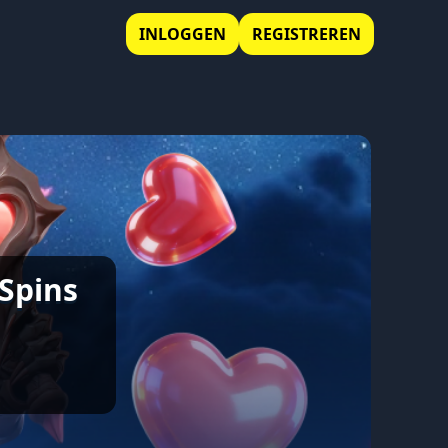
INLOGGEN
REGISTREREN
Spins