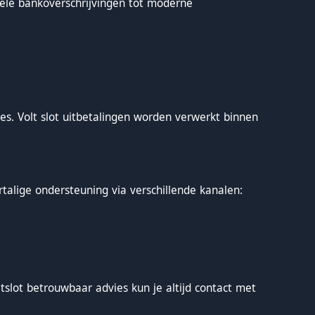
nele bankoverschrijvingen tot moderne
es. Volt slot uitbetalingen worden verwerkt binnen
talige ondersteuning via verschillende kanalen:
slot betrouwbaar advies kun je altijd contact met