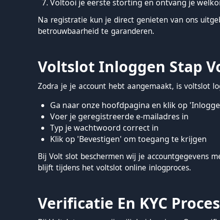
Voltooi je eerste storting en ontvang je wel
Na registratie kun je direct genieten van ons uitg
betrouwbaarheid te garanderen.
Voltslot Inloggen Stap V
Zodra je je account hebt aangemaakt, is voltslot l
Ga naar onze hoofdpagina en klik op 'Inlogge
Voer je geregistreerde e-mailadres in
Typ je wachtwoord correct in
Klik op 'Bevestigen' om toegang te krijgen
Bij Volt slot beschermen wij je accountgegevens me
blijft tijdens het voltslot online inlogproces.
Verificatie En KYC Proces