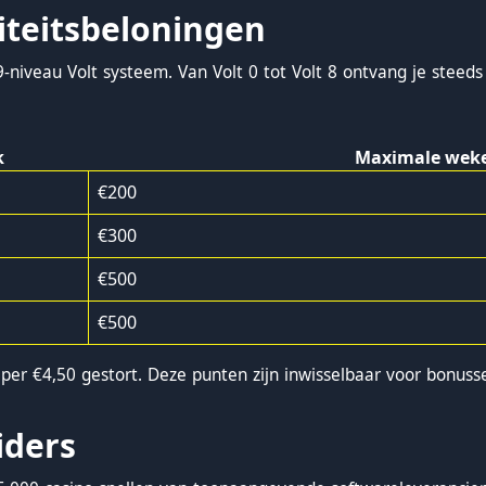
iteitsbeloningen
9-niveau Volt systeem. Van Volt 0 tot Volt 8 ontvang je steed
k
Maximale weke
€200
€300
€500
€500
per €4,50 gestort. Deze punten zijn inwisselbaar voor bonusse
iders