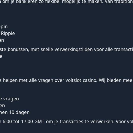
om je bankieren zo flexibel mogelijk te maken. Van traditio
epin
 Ripple
en
e bonussen, met snelle verwerkingstijden voor alle transacti
e.
 helpen met alle vragen over voltslot casino. Wij bieden meer
e vragen
gen
nnen 10 dagen
 6:00 tot 17:00 GMT om je transacties te verwerken. Voor volt