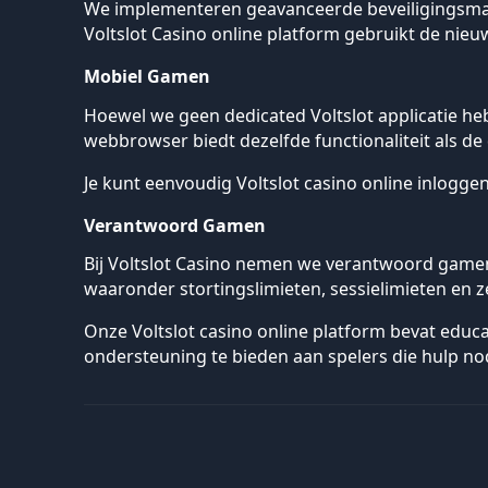
We implementeren geavanceerde beveiligingsmaat
Voltslot Casino online platform gebruikt de nieu
Mobiel Gamen
Hoewel we geen dedicated Voltslot applicatie heb
webbrowser biedt dezelfde functionaliteit als de
Je kunt eenvoudig Voltslot casino online inlogg
Verantwoord Gamen
Bij Voltslot Casino nemen we verantwoord gamen 
waaronder stortingslimieten, sessielimieten en zel
Onze Voltslot casino online platform bevat ed
ondersteuning te bieden aan spelers die hulp n