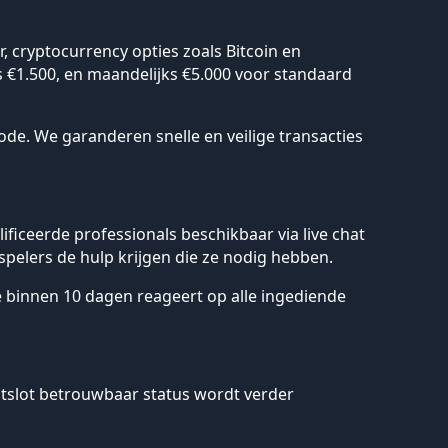
r, cryptocurrency opties zoals Bitcoin en
ks €1.500, en maandelijks €5.000 voor standaard
de. We garanderen snelle en veilige transacties
iceerde professionals beschikbaar via live chat
spelers de hulp krijgen die ze nodig hebben.
 binnen 10 dagen reageert op alle ingediende
oltslot betrouwbaar status wordt verder