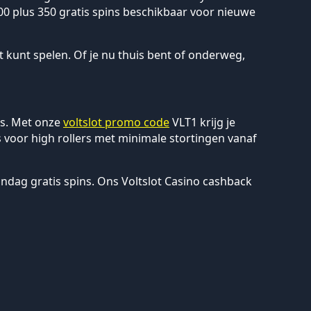
0 plus 350 gratis spins beschikbaar voor nieuwe
t kunt spelen. Of je nu thuis bent of onderweg,
rs. Met onze
voltslot promo code
VLT1 krijg je
s voor high rollers met minimale stortingen vanaf
ag gratis spins. Ons Voltslot Casino cashback